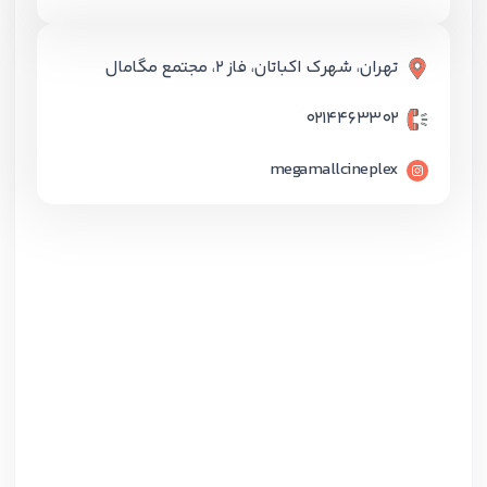
تهران، شهرک اکباتان، فاز 2، مجتمع مگامال
٠٢١٤٤٦٣٣٠٢
megamallcineplex