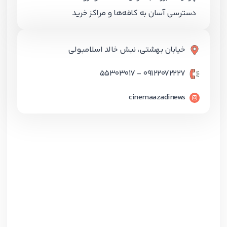
دسترسی آسان به کافه‌ها و مراکز خرید
خیابان بهشتی، نبش خالد اسلامبولی
09122072227 - 55303017
cinemaazadinews