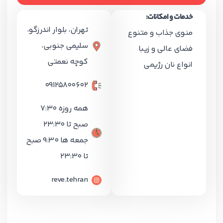
خدمات و امکانات:
تهران، بلوار اندرزگو،
منوی جذاب و متنوع
سلیمی جنوبی،
فضای عالی و زیبا
کوچه نعمتی
انواع نان رژیمی
09125800602
همه روزه 7:30
صبح تا 23:30
جمعه ها 9:30 صبح
تا 23:30
reve.tehran