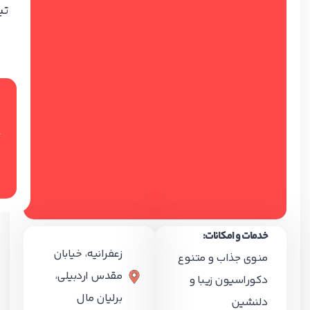
تی
ر
خدمات و امکانات:
زعفرانیه، خیابان
منوی جذاب و متنوع
مقدس اردبیلی،
دکوراسیون زیبا و
برلیان مال
دلنشین