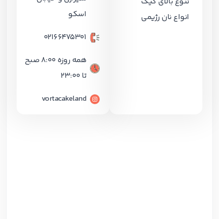
تنوع بالای کیک
اسکو
انواع نان رژیمی
02166475301
همه روزه ۸:۰۰ صبح
تا 23:۰۰
vortacakeland