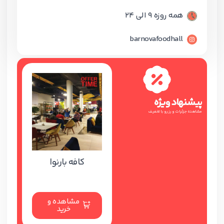
همه روزه 9 الی 24
barnovafoodhall
پیشنهاد ویژه
مشاهده جزئیات و رزرو با تخفیف
کافه بارنوا
مشاهده و
خرید