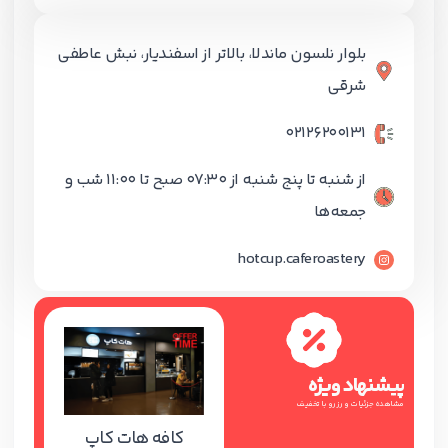
بلوار نلسون ماندلا، بالاتر از اسفندیار، نبش عاطفی
شرقی
02126200131
از شنبه تا پنج شنبه از 07:30 صبح تا 11:00 شب و
جمعه‌ها
hotcup.caferoastery
پیشنهاد ویژه
مشاهده جزئیات و رزرو با تخفیف
کافه هات کاپ