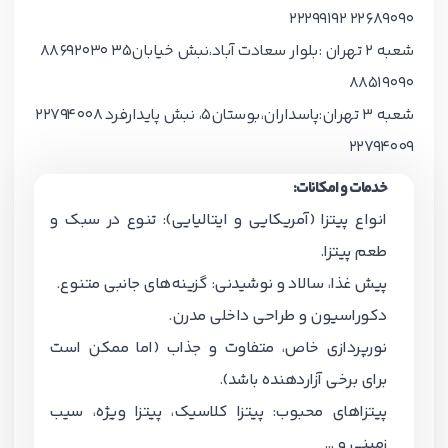
22689090 22299192
شعبه 2 تهران :بلوار سعادت آباد،نبش خیابان35 88692030
88519090
شعبه 3 تهران:پاسداران،بوستان٥، نبش پايدارفرد 22794008
22794009
خدمات و امکانات:
انواع پیتزا (آمریکایی و ایتالیایی): تنوع در سبک و
طعم پیتزا.
پیش غذا، سالاد و نوشیدنی: گزینه‌های جانبی متنوع.
دکوراسیون و طراحی داخلی مدرن.
نورپردازی خاص، متفاوت و جذاب (اما ممکن است
برای برخی آزاردهنده باشد).
پیتزاهای محبوب: پیتزا کلاسیک، پیتزا ویژه، سیب
زمینی و …