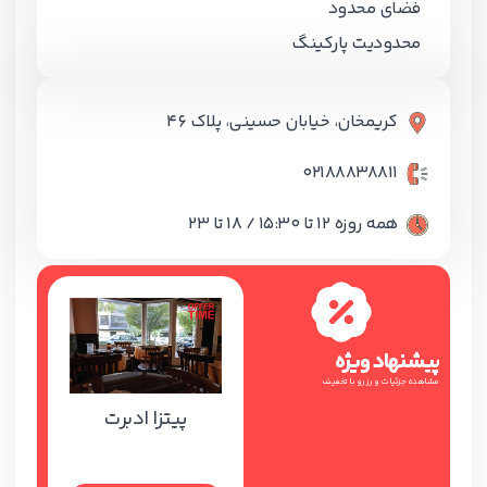
فضای محدود
محدودیت پارکینگ
کریمخان، خیابان حسینی، پلاک ۴۶
02188838811
همه روزه 12 تا 15:30 / 18 تا 23
پیشنهاد ویژه
مشاهده جزئیات و رزرو با تخفیف
پیتزا ادبرت