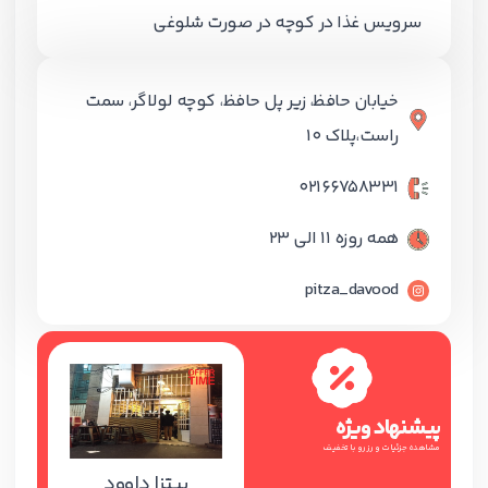
سرویس غذا در کوچه در صورت شلوغی
خیابان حافظ، زیر پل حافظ، کوچه لولاگر، سمت
راست،پلاک 10
02166758331
همه روزه 11 الی 23
pitza_davood
پیشنهاد ویژه
مشاهده جزئیات و رزرو با تخفیف
پیتزا داوود