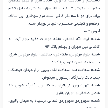
دست‌ساز و سالادها، به ویژه سالاد سزار، از دیگر غذاهای
محبوب میخوش هستند. سالاد سزار میخوش به دلیل حجم
زیاد، برای دو تا سه نفر کافی است. مرغ سوخاری این سالاد،
از طعم و کیفیتی منحصر به فرد برخوردار است.
آدرس شعب
شعبه آیت الله کاشانی: فلکه دوم صادقیه بلوار آیت اله
کاشانی بین مهران و بهنام پلاک 93
شعبه بلوار فردوس: فلکه دوم صادقیه، بلوار فردوس شرق،
نرسیده به رامین جنوبی، پلاک282
شعبه سعادت آباد: سعادت آباد ، پایین تر از میدان فرهنگ ،
جنب بانک پاسارگاد ، رستوران میخوش
شعبه تهرانپارس: تهرانپارس،فلکه اول گلبرگ شرقی حد
فاصل صادقی و اتوبان باقری
شعبه سهروردی:سهروردی شمالی، نرسیده به میدان پالیزی،