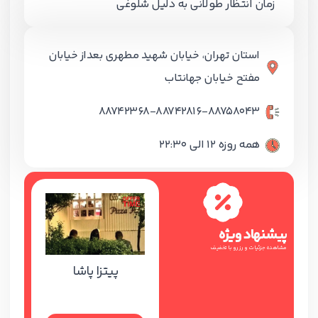
زمان انتظار طولانی به دلیل شلوغی
استان تهران، خیابان شهید مطهری بعداز خیابان
مفتح خیابان جهانتاب
88742368-88742816-88758043
همه روزه 12 الی 22:30
پیشنهاد ویژه
مشاهده جزئیات و رزرو با تخفیف
پیتزا پاشا