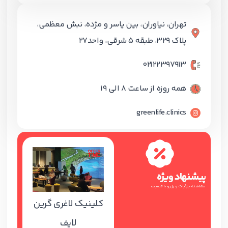
تهران، نیاوران، بین یاسر و مژده، نبش معظمی،
پلاک ۳۲۹، طبقه ۵ شرقی، واحد۲۷
۰۲۱۲۲۳۹۷۹۱۳
همه روزه از ساعت 8 الی 19
greenlife.clinics
پیشنهاد ویژه
مشاهده جزئیات و رزرو با تخفیف
کلینیک لاغری گرین
لایف