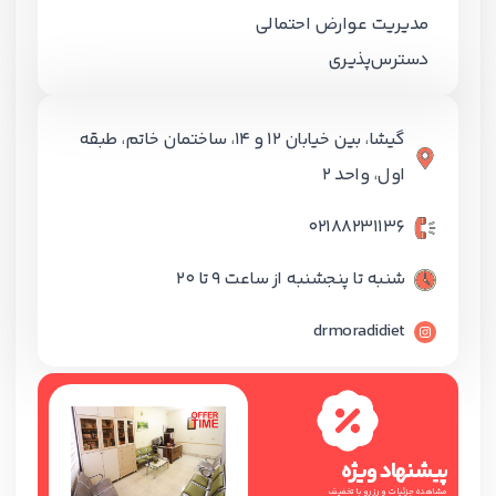
مدیریت عوارض احتمالی
دسترس‌پذیری
گیشا، بین خیابان 12 و 14، ساختمان خاتم، طبقه
اول، واحد 2
02188231136
شنبه تا پنجشنبه از ساعت 9 تا 20
drmoradidiet
پیشنهاد ویژه
مشاهده جزئیات و رزرو با تخفیف