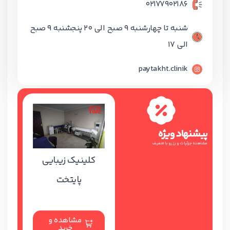
02177902186
شنبه تا چهارشنبه 9 صبح الی 20 پنجشنبه 9 صبح
الی 17
paytakht.clinik
پیشنهاد ویژه
مشاهده جزئیات و رزرو با تخفیف
کلینیک زیبایی
پایتخت
مشاهده و
خرید