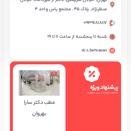
منظرنژاد، پلاک 45 ، مجتمع یاس واحد 4
09391818117
شنبه تا پنجشنبه از ساعت 11 تا 19
dr.s.behravan
پیشنهاد ویژه
مشاهده جزئیات و رزرو با تخفیف
مطب دکتر سارا
بهروان