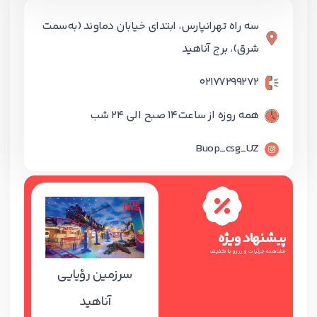
سه راه تهرانپارس، ابتدای خیابان دماوند (به‌سمت
شرق)، برج آناهید
02177299272
همه روزه از ساعت14 صبح الی 24 شب
Buop_csg_UZ
پیشنهاد ویژه
مشاهده جزئیات و رزرو با تخفیف
سرزمین رؤیایی
آناهید