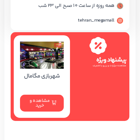
همه روزه از ساعت 10 صبح الی 23 شب
tehran_megamall
پیشنهاد ویژه
مشاهده جزئیات و رزرو با تخفیف
شهربازی مگامال
مشاهده و
خرید