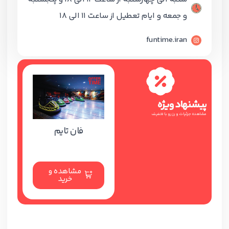
و جمعه و ایام تعطیل از ساعت 11 الی 18
funtime.iran
پیشنهاد ویژه
مشاهده جزئیات و رزرو با تخفیف
فان تایم
مشاهده و
خرید