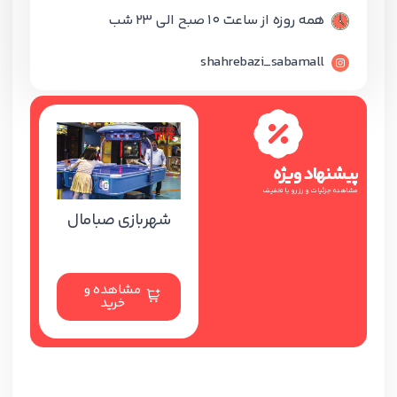
همه روزه از ساعت 10 صبح الی 23 شب
shahrebazi_sabamall
پیشنهاد ویژه
مشاهده جزئیات و رزرو با تخفیف
شهربازی صبامال
مشاهده و
خرید