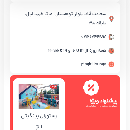
سعادت آباد، بلوار کوهستان، مرکز خرید اپال،
طبقه 3A
02126744897
همه روزه از 13 تا 16 و 19 تا 23:15
pingiti.lounge
پیشنهاد ویژه
مشاهده جزئیات و رزرو با تخفیف
رستوران پینگیتی
لانژ