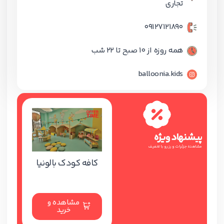
تجاری
09127121890
همه روزه از 10 صبح تا 22 شب
balloonia.kids
پیشنهاد ویژه
مشاهده جزئیات و رزرو با تخفیف
کافه کودک بالونیا
مشاهده و
خرید