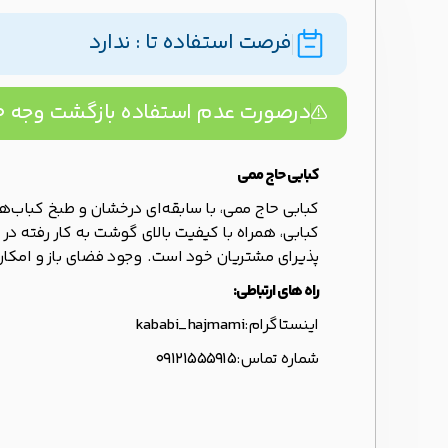
فرصت استفاده تا : ندارد
درصورت عدم استفاده بازگشت وجه ۱۰۰% تضمینه!
کبابی حاج ممی
کبابی حاج ممی، با سابقه‌ای درخشان و طبخ کباب‌
پذیرای مشتریان خود است. وجود فضای باز و امکان 
راه های ارتباطی:
اینستاگرام:
kababi_hajmami
شماره تماس:
09121555915