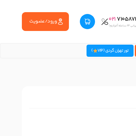
021
710587
ورود/عضویت
اعته آفرتایم!
تور تهران گردی (VIP
)