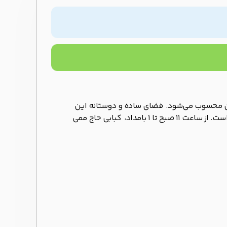
هران محسوب می‌شود. فضای ساده و دوستانه این
کبابی، همراه با کیفیت بالای گوشت به کار رفته در کباب‌ها، آن را به انتخابی ایده‌آل برای علاقه‌مندان به کباب تبدیل کرده است. از ساعت 11 صبح تا 1 بامداد، کبابی حاج ممی