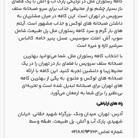
کافه رستوران ملل در نزدیکی پارک آب و آتش با یک فضای
باز بسیار چشم نواز، محیطی جذاب برای سرو صبحانه سلف
سرویس در تهران است. این کافه در میان مشتریان به
داشتن صبحانه های لوکس و جذاب مشهور است. آیتم
های بار گرم و سرد کافه رستوران ملل پل طبیعت شامل
سوپ، آش، املت، سوسیس، عسل، پنیر، خامه، کالباس،
سرشیر تازه و غیره است.
با انتخاب کافه رستوران ملل، شما می‌توانید بهترین
صبحانه سلف سرویس با فضای باز در تهران را در یک
محیط زیبا و دلنشین تجربه کنید. این کافه با ارائه
صبحانه های لوکس و متنوع، به یکی از بهترین کافه
های تهران برای صبحانه تبدیل شده است و تجربه‌ای
بی‌نظیر را برای شما به ارمغان می‌آورد.
راه های ارتباطی:
آدرس: تهران، میدان ونک، بزرگراه شهید حقانی، خیابان
شهیدی، پارک آب و آتش، پل طبیعت، طبقه وسط
شماره تماس:
02188194702