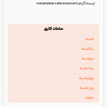
اینستاگرام:
melaltabiat.caferestaurant
ساعات کاری
شنبه
یکشنبه
دوشنبه
سه شنبه
چهارشنبه
پنج شنبه
جمعه