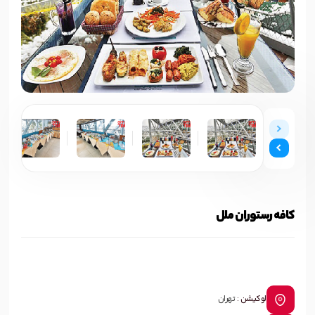
کافه رستوران ملل
لوکیشن :
تهران