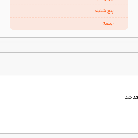
پنج شنبه
جمعه
هد شد