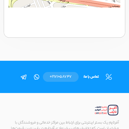
تماس با ما:
02171058747
آفرتایم یک بستر اینترنتی برای ارتباط بین مراکز خدماتی و فروشندگان با
مشتریان است. که تخفیف های پیشنهادی آفرتایم در پایین‌ترین قیمت‌ها