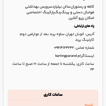
کافه و رستوران
سالن بیلیارد
سرویس بهداشتی
فوتبال دستی و پینگ‌پنگ
پارکینگ اختصاصی
امکان رزرو آنلاین
راه های ارتباطی:
آدرس: اتوبان تهران ساوه پرند بعد از عوارضی دوم
کارتینگ پرند
شماره تماس:
09214124242
اینستاگرام:
kartingparand
ساعت کاری: یکشنبه تا جمعه از ساعت 10 صبح تا ساعت
24
ساعات کاری
شنبه