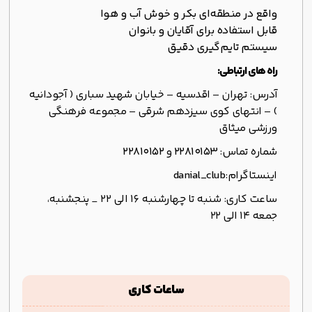
واقع در منطقه‌ای بکر و خوش آب و هوا
قابل استفاده برای آقایان و بانوان
سیستم تایم‌گیری دقیق
راه های ارتباطی:
آدرس: تهران – اقدسیه – خیابان شهید سباری ( آجودانیه
) – انتهای کوی سیزدهم شرقی – مجموعه فرهنگی
ورزشی میثاق
شماره تماس:
22810153
و
22810152
اینستاگرام:
danial_club
ساعت کاری: شنبه تا چهارشنبه 16 الی 22 _ پنجشنبه،
جمعه 14 الی 22
ساعات کاری