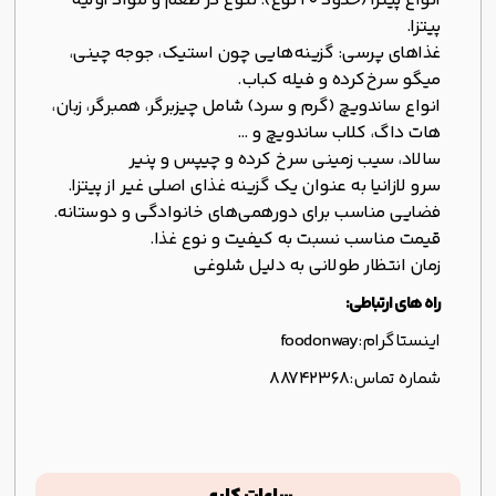
انواع پیتزا (حدود ۲۰ نوع): تنوع در طعم و مواد اولیه
پیتزا.
غذاهای پرسی: گزینه‌هایی چون استیک، جوجه چینی،
میگو سرخ‌کرده و فیله کباب.
انواع ساندویچ (گرم و سرد) شامل چیزبرگر، همبرگر، زبان،
هات داگ، کلاب ساندویچ و …
سالاد، سیب زمینی سرخ کرده و چیپس و پنیر
سرو لازانیا به عنوان یک گزینه غذای اصلی غیر از پیتزا.
فضایی مناسب برای دورهمی‌های خانوادگی و دوستانه.
قیمت مناسب نسبت به کیفیت و نوع غذا.
زمان انتظار طولانی به دلیل شلوغی
راه های ارتباطی:
اینستاگرام:
foodonway
شماره تماس:
88742368