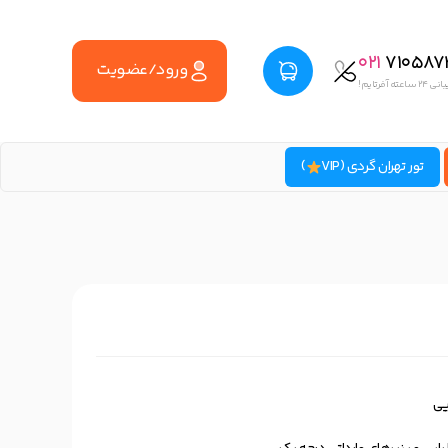
021
710587
ورود/عضویت
اعته آفرتایم!
تور تهران گردی (VIP
)
یی