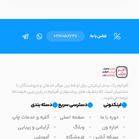
تماس با ما:
02171058747
آفرتایم یک بستر اینترنتی برای ارتباط بین مراکز خدماتی و فروشندگان با
مشتریان است. که تخفیف های پیشنهادی آفرتایم در پایین‌ترین قیمت‌ها
عرضه می‌شوند.
لینکدونی
دسترسی سریع
دسته بندی
دوره با ما
صفحه اصلی
آتلیه و خدمات چاپ
اجاره ون
وبلاگ
آرایشی و زیبایی
صدقه آنلاین
فروشگاه
آموزشی