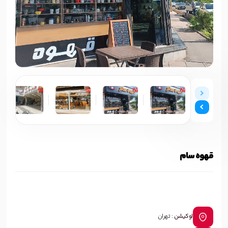
قهوه سام
لوکیشن :
تهران