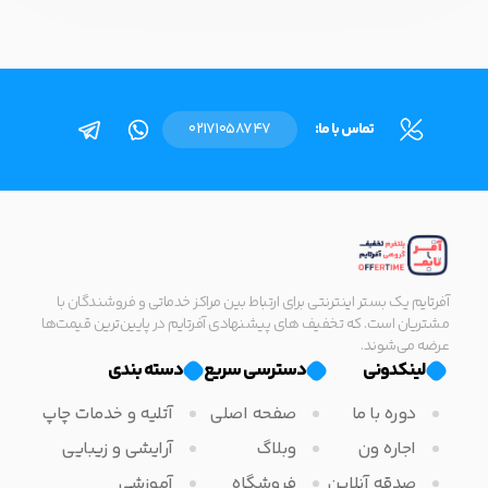
تماس با ما:
02171058747
آفرتایم یک بستر اینترنتی برای ارتباط بین مراکز خدماتی و فروشندگان با
مشتریان است. که تخفیف های پیشنهادی آفرتایم در پایین‌ترین قیمت‌ها
عرضه می‌شوند.
لینکدونی
دسترسی سریع
دسته بندی
دوره با ما
صفحه اصلی
آتلیه و خدمات چاپ
اجاره ون
وبلاگ
آرایشی و زیبایی
صدقه آنلاین
فروشگاه
آموزشی