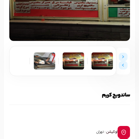
ساندویچ کریم
لوکیشن :
تهران