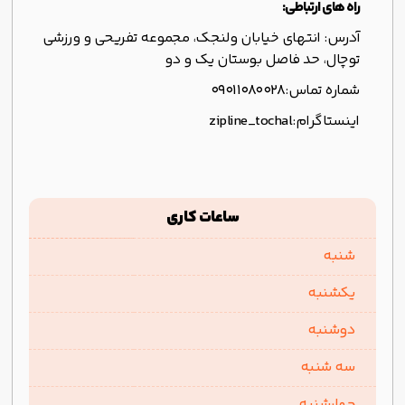
راه های ارتباطی:
آدرس: انتهای خیابان ولنجک، مجموعه تفریحی و ورزشی
توچال، حد فاصل بوستان یک و دو
شماره تماس:
09011080028
اینستاگرام:
zipline_tochal
ساعات کاری
شنبه
یکشنبه
دوشنبه
سه شنبه
چهارشنبه