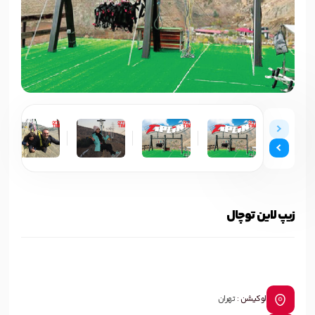
زیپ لاین توچال
لوکیشن :
تهران