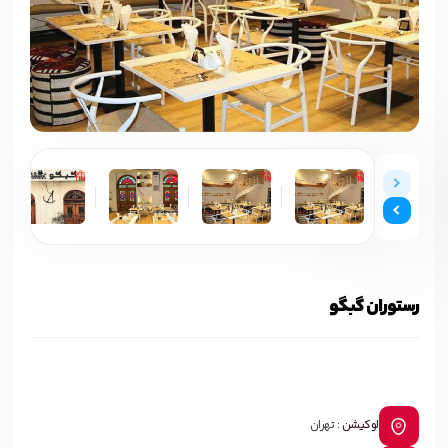
رستوران گبگو
لوکیشن :
تهران