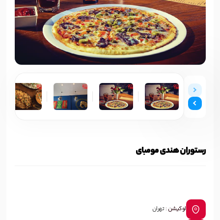
رستوران هندی مومبای
لوکیشن :
تهران