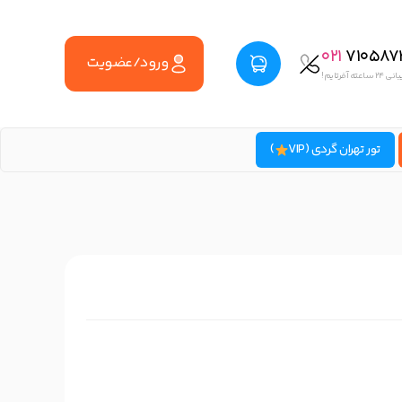
021
710587
ورود/عضویت
اعته آفرتایم!
تور تهران گردی (VIP
)