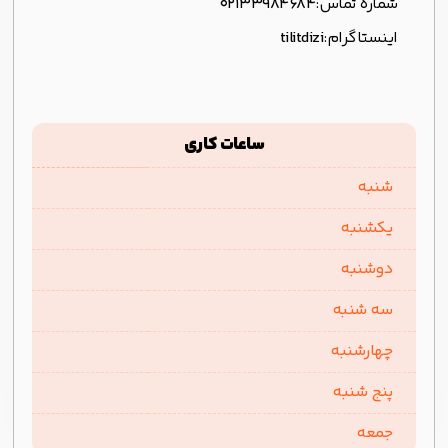
شماره تماس:
02133984684
اینستاگرام:
tilitdizi
ساعات کاری
شنبه
یکشنبه
دوشنبه
سه شنبه
چهارشنبه
پنج شنبه
جمعه