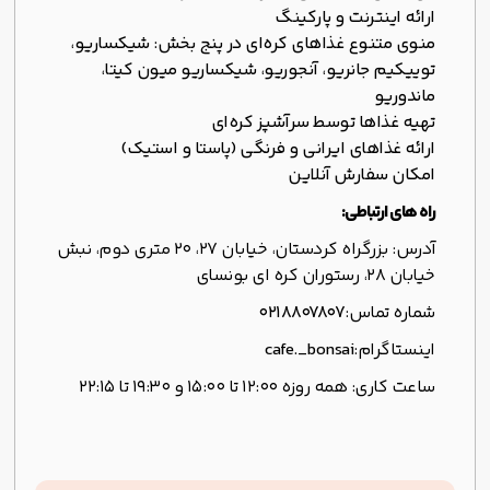
ارائه اینترنت و پارکینگ
منوی متنوع غذاهای کره‌ای در پنج بخش: شیکساریو،
توییکیم جانریو، آنجوریو، شیکساریو میون کیتا،
ماندوریو
تهیه غذاها توسط سرآشپز کره‌ای
ارائه غذاهای ایرانی و فرنگی (پاستا و استیک)
امکان سفارش آنلاین
راه های ارتباطی:
آدرس: بزرگراه کردستان، خیابان ۲۷، ۲۰ متری دوم، نبش
خیابان ۲۸، رستوران کره ای بونسای
شماره تماس:
0218807807
اینستاگرام:
cafe._bonsai
ساعت کاری: همه روزه 12:00 تا 15:00 و 19:30 تا 22:15