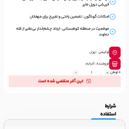
اتریشی دوپل مایر
امکانات گوناگون : تضمین راحتی و تفریح برای مهمانان
موقعیت در منطقه کوهستانی : ایجاد چشم‌انداز بی‌نظیر از قله
دماوند
لوکیشن :
تهران
فروشنده :
آفرتایم
0 تومان
این آفر منقضی شده است
شرایط
استفاده