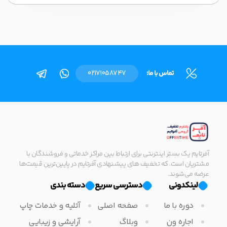
تماس با ما:
02171058747
آفرتایم یک بستر اینترنتی برای ارتباط بین مراکز خدماتی و فروشندگان با
مشتریان است. که تخفیف های پیشنهادی آفرتایم در پایین‌ترین قیمت‌ها
عرضه می‌شوند.
لینکدونی
دسترسی سریع
دسته بندی
دوره با ما
صفحه اصلی
آتلیه و خدمات چاپ
اجاره ون
وبلاگ
آرایشی و زیبایی