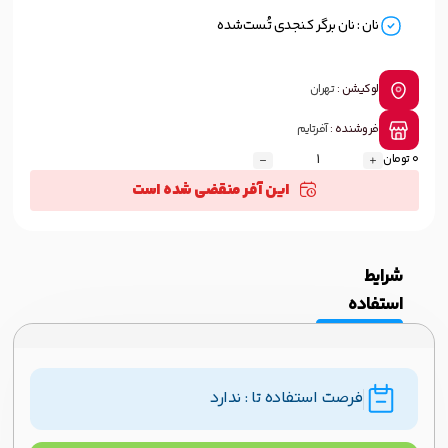
نان : نان برگر کنجدی تُست‌شده
لوکیشن :
تهران
فروشنده :
آفرتایم
0 تومان
این آفر منقضی شده است
شرایط
استفاده
فرصت استفاده تا : ندارد