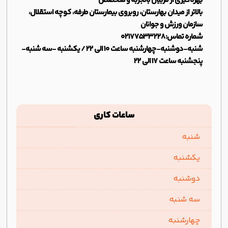
بهره‌گیری از مربیان باتجربه و متخصص
بالا‌تر از میدان بهارستان، روبروی بیمارستان طرفه، کوچه استقلال،
سازمان ورزش و جوانان
شماره تماس:02177533228
شنبه-دوشنبه-چهارشنبه ساعت 10 الی 22 / یکشنبه -سه شنبه-
پنجشنبه ساعت 17 الی 22
ساعات کاری
شنبه
یکشنبه
دوشنبه
سه شنبه
چهارشنبه