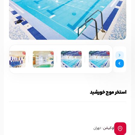
استخر موج خورشید
لوکیشن :
تهران