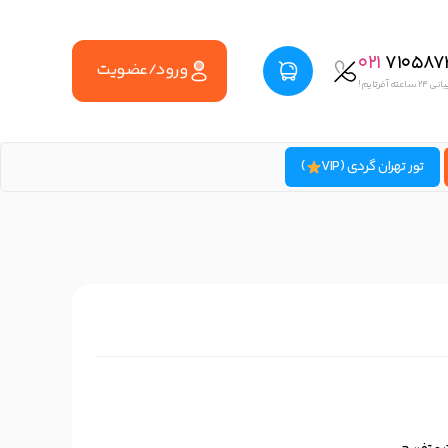
021
710587
ورود/عضویت
اعته آفرتایم!
تور تهران گردی (VIP
)