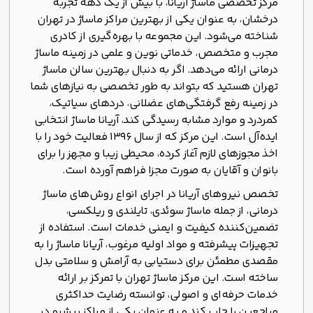
مرکز تخصصی ماساژ آریانا، با بیش از یک دهه تجربه
درخشان، به عنوان یکی از بهترین مراکز ماساژ در تهران
شناخته می‌شود. این مجموعه با بهره‌گیری از کادری
مجرب و متخصص، خدماتی نوین و علمی در زمینه ماساژ
درمانی ارائه می‌دهد. اگر به دنبال بهترین سالن ماساژ
تهران هستید که بتواند به طور تخصصی به نیازهای شما
در زمینه رفع گرفتگی‌های عضلانی، دردهای سیاتیک،
کمردرد و موارد مشابه رسیدگی کند، آریانا ماساژ انتخابی
ایده‌آل است. این مرکز که از سال ۱۳۹۶ فعالیت خود را با
اخذ مجوزهای لازم آغاز کرده، محیطی زیبا و مجهز را برای
بانوان و آقایان به صورت مجزا فراهم آورده است.
تخصص نیروهای آریانا در اجرای انواع روش‌های ماساژ
درمانی، از جمله ماساژ سوئدی، تایلندی و ریلکسی،
تضمین‌کننده کیفیت و ایمنی خدمات است. استفاده از
تجهیزات پیشرفته و مواد اولیه مرغوب، آریانا ماساژ را به
مقصدی مطمئن برای دستیابی به آرامش و سلامتی بدل
ساخته است. این مرکز ماساژ تهران با تمرکز بر ارائه
خدمات حرفه‌ای و اصولی، توانسته رضایت حداکثری
مراجعین را جلب کند و به عنوان یکی از مراکز پیشرو در