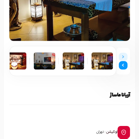
آریانا ماساژ
لوکیشن :
تهران